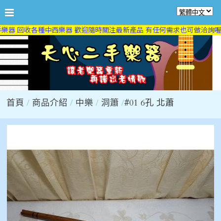
樂器 回收各種中西樂器 歡迎隨時關注最新產品 有任何需求也可做洽詢喔 
首頁
商品介紹
中樂
洞簫
#01 6孔 北蕭