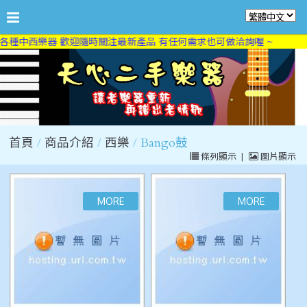
各種中西樂器 歡迎隨時關注最新產品 有任何需求也可做洽詢喔 ~
首頁
商品介紹
西樂
Bango鼓
條列顯示
|
圖片顯示