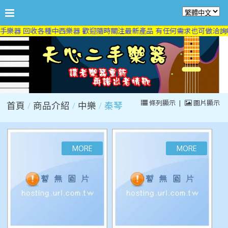
手樂器 回收各種中西樂器 歡迎隨時關注最新產品 有任何需求也可做洽詢喔
條列顯示
|
圖片顯示
首頁
商品介紹
中樂
秦琴