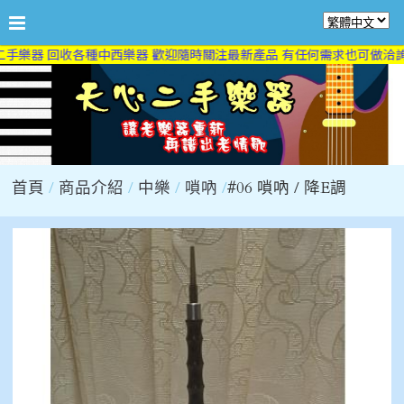
手樂器 回收各種中西樂器 歡迎隨時關注最新產品 有任何需求也可做洽詢喔
首頁
商品介紹
中樂
嗩吶
#06 嗩吶 / 降E調