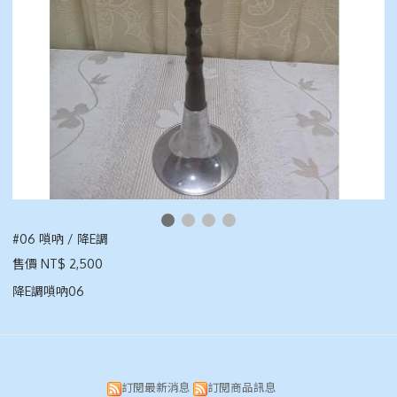
#06 嗩吶 / 降E調
售價 NT$ 2,500
降E調嗩吶06
訂閱最新消息
訂閱商品訊息