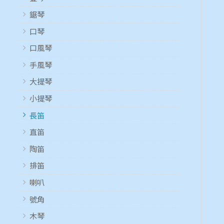
鋸琴
口琴
口風琴
手風琴
大提琴
小提琴
長笛
直笛
陶笛
排笛
喇叭
號角
木琴