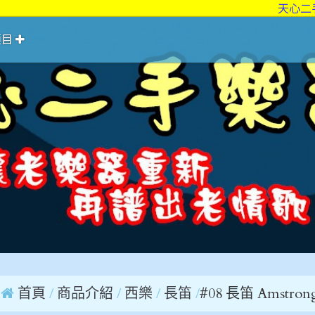
天心二手樂器
項目
首頁
商品介紹
西樂
長笛
#08 長笛 Amstron