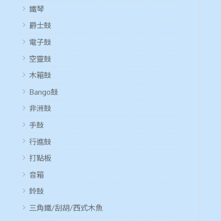
鐵琴
爵士鼓
電子鼓
空靈鼓
木箱鼓
Bango鼓
非洲鼓
手鼓
行進鼓
打點板
音箱
鈴鼓
三角鐵/刮胡/西式木魚