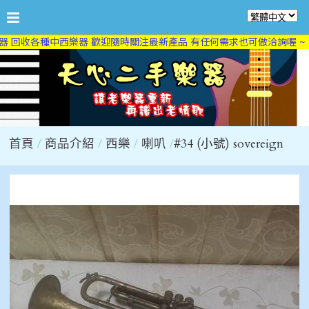
 回收各種中西樂器 歡迎隨時關注最新產品 有任何需求也可做洽詢喔 ~
首頁
商品介紹
西樂
喇叭
#34 (小號) sovereign