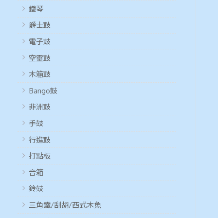
鐵琴
爵士鼓
電子鼓
空靈鼓
木箱鼓
Bango鼓
非洲鼓
手鼓
行進鼓
打點板
音箱
鈴鼓
三角鐵/刮胡/西式木魚