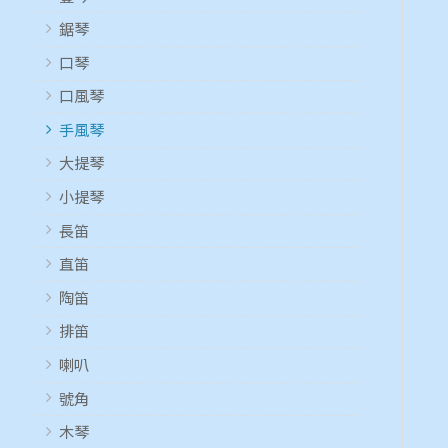
鋸琴
口琴
口風琴
手風琴
大提琴
小提琴
長笛
直笛
陶笛
排笛
喇叭
號角
木琴