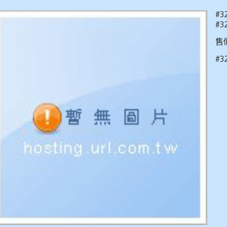
#3
#3
售價
#3