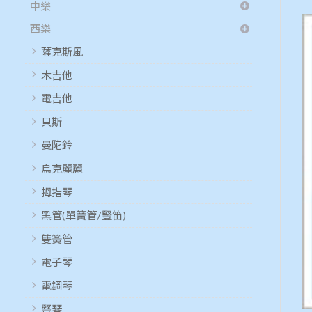
中樂
西樂
薩克斯風
木吉他
電吉他
貝斯
曼陀鈴
烏克麗麗
拇指琴
黑管(單簧管/豎笛)
雙簧管
電子琴
電鋼琴
豎琴