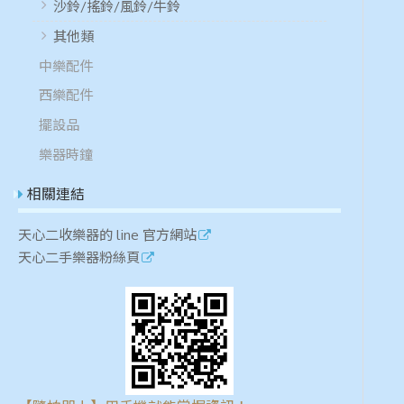
沙鈴/搖鈴/風鈴/牛鈴
其他類
中樂配件
西樂配件
擺設品
樂器時鐘
相關連結
天心二收樂器的 line 官方網站
天心二手樂器粉絲頁