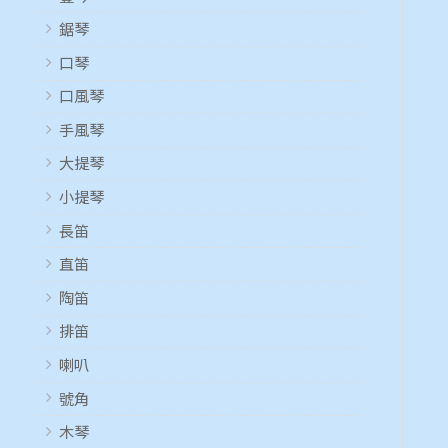
鋸琴
口琴
口風琴
手風琴
大提琴
小提琴
長笛
直笛
陶笛
排笛
喇叭
號角
木琴