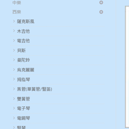
中樂
西樂
薩克斯風
木吉他
電吉他
貝斯
曼陀鈴
烏克麗麗
拇指琴
黑管(單簧管/豎笛)
雙簧管
電子琴
電鋼琴
豎琴