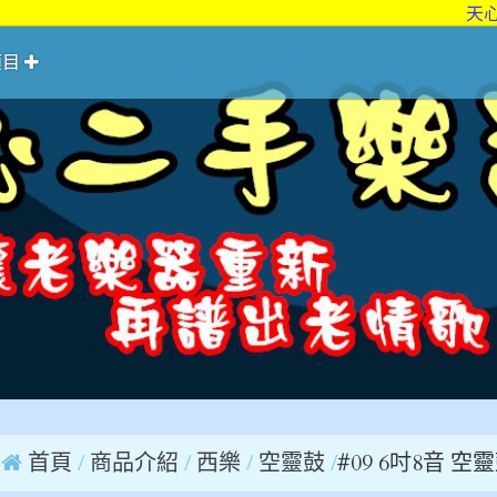
天心二手
項目
首頁
商品介紹
西樂
空靈鼓
#09 6吋8音 空