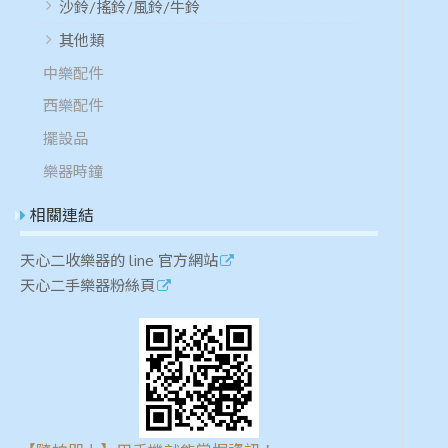
沙鈴/搖鈴/風鈴/牛鈴
其他類
中樂配件
西樂配件
擺設品
樂器時鐘
相關連結
天心二收樂器的 line 官方網站
天心二手樂器粉絲頁