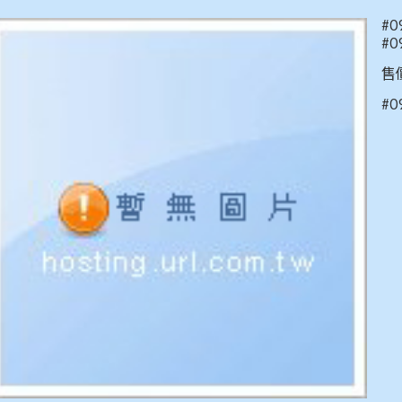
#0
#0
售價
#0