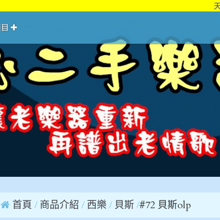
天心二
項目
首頁
商品介紹
西樂
貝斯
#72 貝斯olp