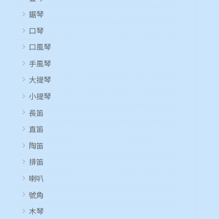
鋸琴
口琴
口風琴
手風琴
大提琴
小提琴
長笛
直笛
陶笛
排笛
喇叭
號角
木琴