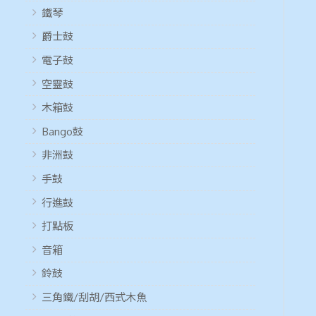
鐵琴
爵士鼓
電子鼓
空靈鼓
木箱鼓
Bango鼓
非洲鼓
手鼓
行進鼓
打點板
音箱
鈴鼓
三角鐵/刮胡/西式木魚