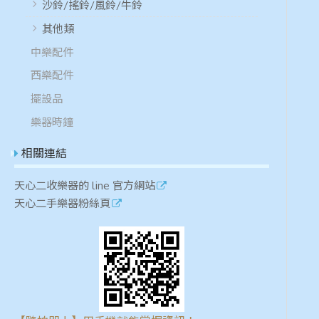
沙鈴/搖鈴/風鈴/牛鈴
其他類
中樂配件
西樂配件
擺設品
樂器時鐘
相關連結
天心二收樂器的 line 官方網站
天心二手樂器粉絲頁