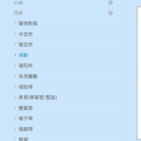
中樂
西樂
薩克斯風
木吉他
電吉他
貝斯
曼陀鈴
烏克麗麗
拇指琴
黑管(單簧管/豎笛)
雙簧管
電子琴
電鋼琴
豎琴